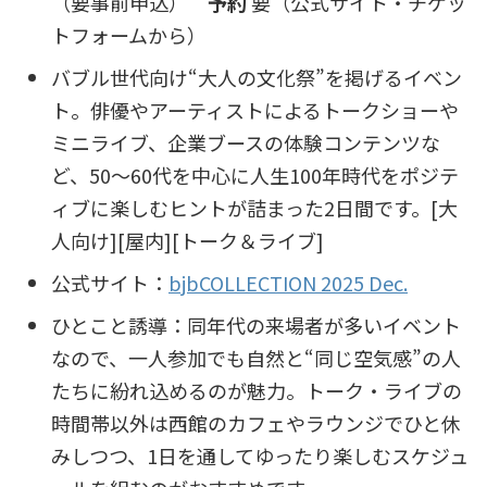
（要事前申込）
予約
要（公式サイト・チケッ
トフォームから）
バブル世代向け“大人の文化祭”を掲げるイベン
ト。俳優やアーティストによるトークショーや
ミニライブ、企業ブースの体験コンテンツな
ど、50〜60代を中心に人生100年時代をポジテ
ィブに楽しむヒントが詰まった2日間です。[大
人向け][屋内][トーク＆ライブ]
公式サイト：
bjbCOLLECTION 2025 Dec.
ひとこと誘導：同年代の来場者が多いイベント
なので、一人参加でも自然と“同じ空気感”の人
たちに紛れ込めるのが魅力。トーク・ライブの
時間帯以外は西館のカフェやラウンジでひと休
みしつつ、1日を通してゆったり楽しむスケジュ