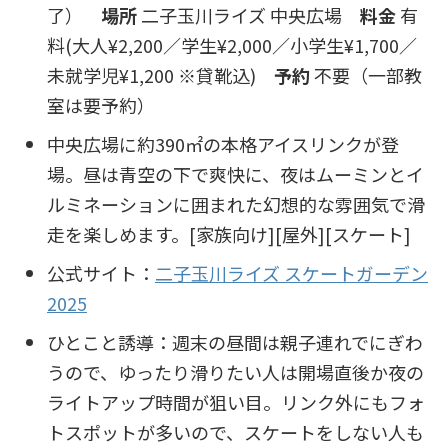
了）
場所
二子玉川ライズ 中央広場
料金
有
料(大人¥2,200／学生¥2,000／小学生¥1,700／
未就学児¥1,200 ※貸靴込)
予約
不要（一部教
室は要予約）
中央広場に約390㎡の本格アイスリンクが登
場。昼は青空の下で爽快に、夜はムーミンとイ
ルミネーションに囲まれた幻想的な雰囲気で滑
走を楽しめます。[家族向け][屋外][スケート]
公式サイト：
二子玉川ライズ スケートガーデン
2025
ひとこと誘導：週末の昼間は親子連れでにぎわ
うので、ゆったり滑りたい人は開場直後か夜の
ライトアップ時間が狙い目。リンク外にもフォ
トスポットが多いので、スケートをしない人も