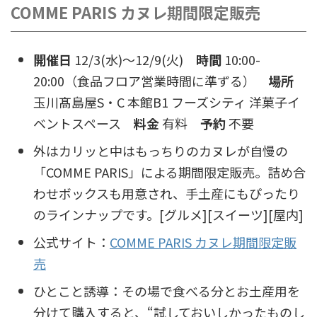
COMME PARIS カヌレ期間限定販売
開催日
12/3(水)〜12/9(火)
時間
10:00-
20:00（食品フロア営業時間に準ずる）
場所
玉川髙島屋S・C 本館B1 フーズシティ 洋菓子イ
ベントスペース
料金
有料
予約
不要
外はカリッと中はもっちりのカヌレが自慢の
「COMME PARIS」による期間限定販売。詰め合
わせボックスも用意され、手土産にもぴったり
のラインナップです。[グルメ][スイーツ][屋内]
公式サイト：
COMME PARIS カヌレ期間限定販
売
ひとこと誘導：その場で食べる分とお土産用を
分けて購入すると、“試しておいしかったものし