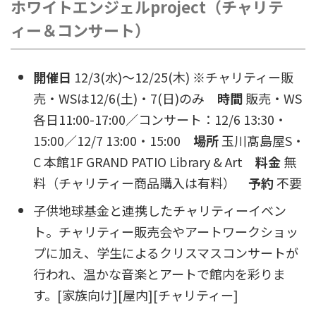
ホワイトエンジェルproject（チャリテ
ィー＆コンサート）
開催日
12/3(水)〜12/25(木) ※チャリティー販
売・WSは12/6(土)・7(日)のみ
時間
販売・WS
各日11:00-17:00／コンサート：12/6 13:30・
15:00／12/7 13:00・15:00
場所
玉川髙島屋S・
C 本館1F GRAND PATIO Library & Art
料金
無
料（チャリティー商品購入は有料）
予約
不要
子供地球基金と連携したチャリティーイベン
ト。チャリティー販売会やアートワークショッ
プに加え、学生によるクリスマスコンサートが
行われ、温かな音楽とアートで館内を彩りま
す。[家族向け][屋内][チャリティー]