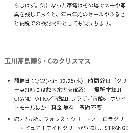
らむはず。気になった家電はその場でメモや写
真を残しておくと、年末年始のセールやふるさ
と納税での検討材料としても役立ちます。
玉川髙島屋S・Cのクリスマス
開催日
11/12(水)〜12/25(木)
時間
終日（ツリ
ー点灯時間は館内案内を確認）
場所
本館1F
GRAND PATIO／南館1F プラザ／南館6F ホワイ
トモールほか
料金
無料
予約
不要
館内3カ所にフォレストツリー・オーロラツリ
ー・ピュアホワイトツリーが登場し、STRANGE