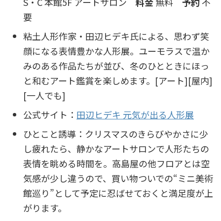
S・C 本館5F アートサロン
料金
無料
予約
不
要
粘土人形作家・田辺ヒデキ氏による、思わず笑
顔になる表情豊かな人形展。ユーモラスで温か
みのある作品たちが並び、冬のひとときにほっ
と和むアート鑑賞を楽しめます。[アート][屋内]
[一人でも]
公式サイト：
田辺ヒデキ 元気が出る人形展
ひとこと誘導：クリスマスのきらびやかさに少
し疲れたら、静かなアートサロンで人形たちの
表情を眺める時間を。高島屋の他フロアとは空
気感が少し違うので、買い物ついでの“ミニ美術
館巡り”として予定に忍ばせておくと満足度が上
がります。