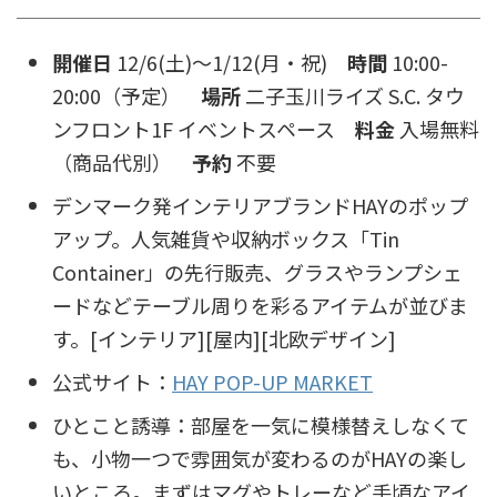
開催日
12/6(土)〜1/12(月・祝)
時間
10:00-
20:00（予定）
場所
二子玉川ライズ S.C. タウ
ンフロント1F イベントスペース
料金
入場無料
（商品代別）
予約
不要
デンマーク発インテリアブランドHAYのポップ
アップ。人気雑貨や収納ボックス「Tin
Container」の先行販売、グラスやランプシェ
ードなどテーブル周りを彩るアイテムが並びま
す。[インテリア][屋内][北欧デザイン]
公式サイト：
HAY POP-UP MARKET
ひとこと誘導：部屋を一気に模様替えしなくて
も、小物一つで雰囲気が変わるのがHAYの楽し
いところ。まずはマグやトレーなど手頃なアイ