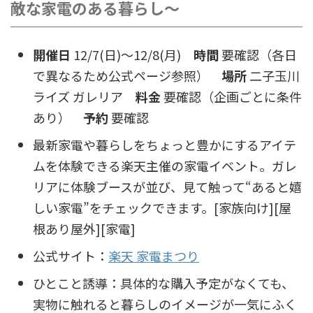
敵な家電のある暮らし～
開催日
12/7(日)〜12/8(月)
時間
要確認（各日
で異なるため公式ページ参照）
場所
二子玉川
ライズ ガレリア
料金
要確認（企画ごとに条件
あり）
予約
要確認
最新家電や暮らしをちょっと豊かにするアイテ
ムを体験できる楽天主催の家電イベント。ガレ
リアに体験ブースが並び、見て触って“あると嬉
しい家電”をチェックできます。[家族向け][屋
根あり屋外][家電]
公式サイト：
楽天 家電まつり
ひとこと誘導：具体的な購入予定がなくても、
実物に触れると暮らしのイメージが一気にふく