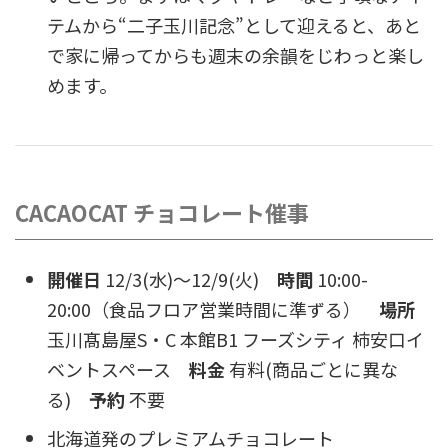
テムから“二子玉川記念”として迎えると、あと
で家に帰ってからも週末の余韻をじわっと楽し
めます。
CACAOCAT チョコレート催事
開催日
12/3(水)〜12/9(火)
時間
10:00-
20:00（食品フロア営業時間に準ずる）
場所
玉川髙島屋S・C 本館B1 フーズシティ 柿安口イ
ベントスペース
料金
有料(商品ごとに異な
る)
予約
不要
北海道発のプレミアムチョコレート