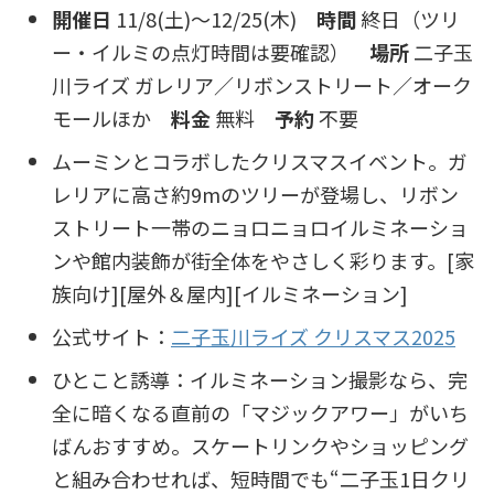
開催日
11/8(土)〜12/25(木)
時間
終日（ツリ
ー・イルミの点灯時間は要確認）
場所
二子玉
川ライズ ガレリア／リボンストリート／オーク
モールほか
料金
無料
予約
不要
ムーミンとコラボしたクリスマスイベント。ガ
レリアに高さ約9mのツリーが登場し、リボン
ストリート一帯のニョロニョロイルミネーショ
ンや館内装飾が街全体をやさしく彩ります。[家
族向け][屋外＆屋内][イルミネーション]
公式サイト：
二子玉川ライズ クリスマス2025
ひとこと誘導：イルミネーション撮影なら、完
全に暗くなる直前の「マジックアワー」がいち
ばんおすすめ。スケートリンクやショッピング
と組み合わせれば、短時間でも“二子玉1日クリ