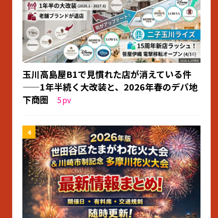
玉川高島屋B1で見慣れた店が消えている件
——1年半続く大改装と、2026年春のデパ地
下商圏
5
pv