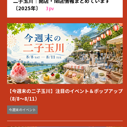
二子玉川｜開店・閉店情報まとめています
〔2025年〕
3
pv
【今週末の二子玉川】注目のイベント＆ポップアップ
（8/8〜8/11）
今週末のイベント