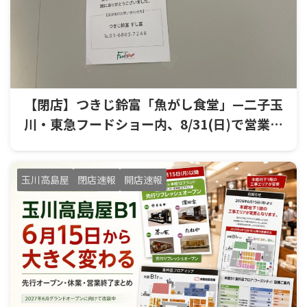
【閉店】つきじ鈴富「魚がし食堂」—二子玉
川・東急フードショー内、8/31(日)で営業終
了
玉川高島屋
閉店速報
開店速報