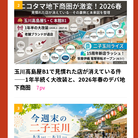
玉川高島屋B1で見慣れた店が消えている件
——1年半続く大改装と、2026年春のデパ地
下商圏
7
pv