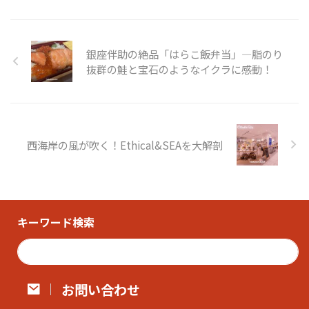
銀座伴助の絶品「はらこ飯弁当」—脂のり
抜群の鮭と宝石のようなイクラに感動！
西海岸の風が吹く！Ethical&SEAを大解剖
キーワード検索
お問い合わせ