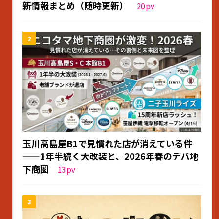
新情報まとめ（随時更新）
20
pv
玉川高島屋B1で見慣れた店が消えている件
——1年半続く大改装と、2026年春のデパ地
下商圏
13
pv